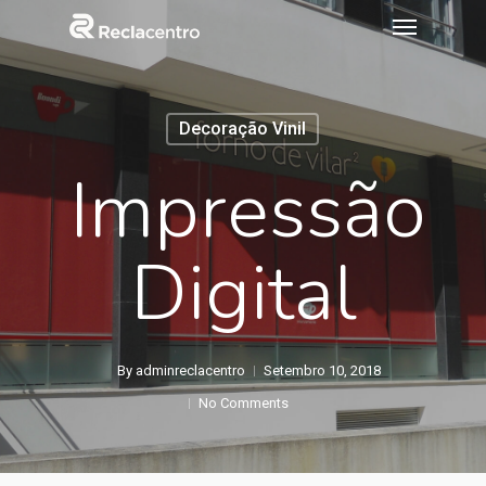
Decoração Vinil
Impressão
Digital
By
adminreclacentro
Setembro 10, 2018
No Comments